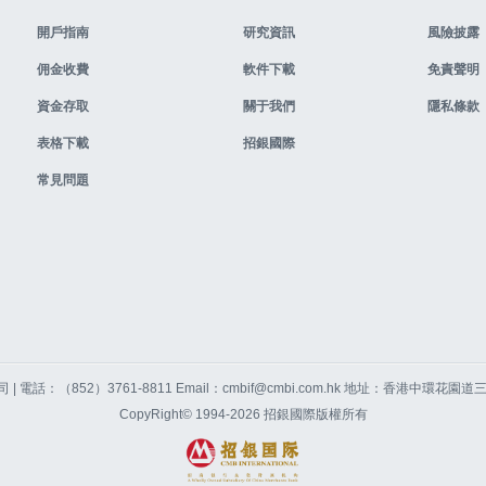
開戶指南
研究資訊
風險披露
佣金收費
軟件下載
免責聲明
資金存取
關于我們
隱私條款
表格下載
招銀國際
常見問題
 電話：（852）3761-8811 Email：cmbif@cmbi.com.hk 地址：香港中環花
CopyRight© 1994-2026 招銀國際版權所有